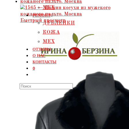
МЕХ
РЕМОНТ
Быстрый просмотр
ДУБЛЕНКИ
КОЖА
МЕХ
ОТЗЫВЫ
О НАС
КОНТАКТЫ
0
Search
this
website