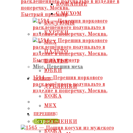
КОЖАНЫЕ
С МЕХОМ
Быстрый просмотр
КОСТЮМЫ
КУРТКИ
МЕХ
ПАЛЬТО
Быстрый просмотр
ПЛАТЬЯ
Misc
,
Перешив меха
ЮБКИ
1594 — Перешив норкового
ПОШИВ
расклешëнного полупальто в
ДУБЛЕНКИ
изделие в поперечку. Москва.
КОЖА
МЕХ
ПЕРЕШИВ
Подробнее
ДУБЛЕНКИ
КОЖА