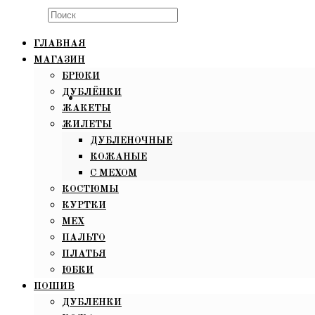
Search
this
ГЛАВНАЯ
website
МАГАЗИН
БРЮКИ
ДУБЛЁНКИ
ЖАКЕТЫ
Открывается
ЖИЛЕТЫ
в
ДУБЛЕНОЧНЫЕ
новом
КОЖАНЫЕ
окне
С МЕХОМ
КОСТЮМЫ
КУРТКИ
МЕХ
ПАЛЬТО
ПЛАТЬЯ
ЮБКИ
ПОШИВ
ДУБЛЕНКИ