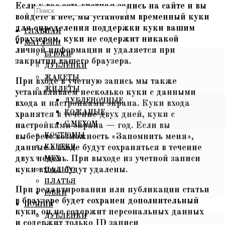
Если у вас есть учетная запись на сайте и вы
Search
войдете в неё, мы установим временный куки
this
для определения поддержки куки вашим
ГЛАВНАЯ
website
браузером, куки не содержит никакой
МАГАЗИН
личной информации и удаляется при
БРЮКИ
закрытии вашего браузера.
ДУБЛЁНКИ
ЖАКЕТЫ
При входе в учетную запись мы также
ЖИЛЕТЫ
устанавливаем несколько куки с данными
ДУБЛЕНОЧНЫЕ
входа и настройками экрана. Куки входа
КОЖАНЫЕ
хранятся в течение двух дней, куки с
С МЕХОМ
настройками экрана — год. Если вы
КОСТЮМЫ
выберете возможность «Запомнить меня»,
данные о входе будут сохраняться в течение
КУРТКИ
двух недель. При выходе из учетной записи
МЕХ
куки входа будут удалены.
ПАЛЬТО
ПЛАТЬЯ
При редактировании или публикации статьи
ЮБКИ
в браузере будет сохранен дополнительный
ПОШИВ
куки, он не содержит персональных данных
ДУБЛЕНКИ
и содержит только ID записи