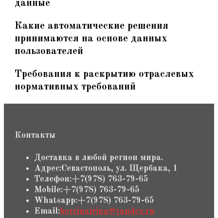
данные
Какие автоматические решения
принимаются на основе данных
пользователей
Требования к раскрытию отраслевых
нормативных требований
Контакты
Доставка в любой регион мира.
Адрес:
Севастополь, ул. Щербака, 1
Телефон:
+7(978) 763-79-65
Mobile:
+7(978) 763-79-65
Whatsapp:
+7(978) 763-79-65
Откроется
Email:
berzinairina@yandex.ru