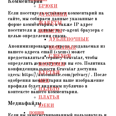
Комментарии
БРЮКИ
Если посетитель оставляет комментарий на
ДУБЛЁНКИ
сайте, мы собираем данные указанные в
ЖАКЕТЫ
форме комментария, а также IP адрес
посетителя и данные user-agent браузера с
ЖИЛЕТЫ
целью определения спама.
ДУБЛЕНОЧНЫЕ
Анонимизированная строка создаваемая из
КОЖАНЫЕ
вашего адреса email («хеш») может
С МЕХОМ
предоставляться сервису Gravatar, чтобы
определить используете ли вы его. Политика
КОСТЮМЫ
конфиденциальности Gravatar доступна
КУРТКИ
здесь: https://automattic.com/privacy/ . После
одобрения комментария ваше изображение
МЕХ
профиля будет видимым публично в
ПАЛЬТО
контексте вашего комментария.
ПЛАТЬЯ
Медиафайлы
ЮБКИ
ПОШИВ
Если вы зарегистрированный пользователь и