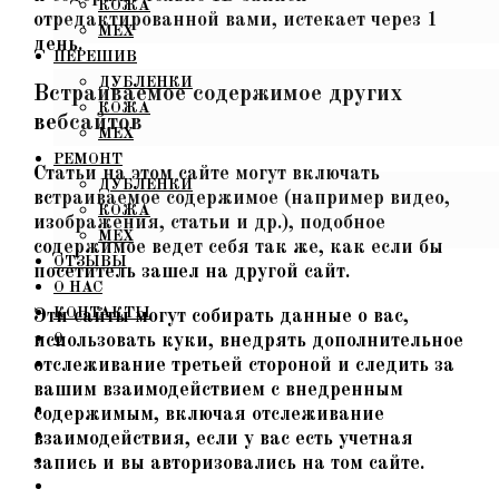
КОЖА
отредактированной вами, истекает через 1
МЕХ
день.
ПЕРЕШИВ
ДУБЛЕНКИ
Встраиваемое содержимое других
КОЖА
вебсайтов
МЕХ
РЕМОНТ
Статьи на этом сайте могут включать
ДУБЛЕНКИ
встраиваемое содержимое (например видео,
КОЖА
изображения, статьи и др.), подобное
МЕХ
содержимое ведет себя так же, как если бы
ОТЗЫВЫ
посетитель зашел на другой сайт.
О НАС
КОНТАКТЫ
Эти сайты могут собирать данные о вас,
использовать куки, внедрять дополнительное
0
отслеживание третьей стороной и следить за
вашим взаимодействием с внедренным
содержимым, включая отслеживание
взаимодействия, если у вас есть учетная
запись и вы авторизовались на том сайте.