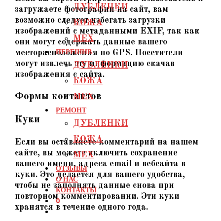
ДУБЛЕНКИ
загружаете фотографии на сайт, вам
возможно следует избегать загрузки
КОЖА
изображений с метаданными EXIF, так как
МЕХ
они могут содержать данные вашего
ПЕРЕШИВ
месторасположения по GPS. Посетители
могут извлечь эту информацию скачав
ДУБЛЕНКИ
изображения с сайта.
КОЖА
Формы контактов
МЕХ
РЕМОНТ
Куки
ДУБЛЕНКИ
КОЖА
Если вы оставляете комментарий на нашем
сайте, вы можете включить сохранение
МЕХ
вашего имени, адреса email и вебсайта в
ОТЗЫВЫ
куки. Это делается для вашего удобства,
О НАС
чтобы не заполнять данные снова при
КОНТАКТЫ
повторном комментировании. Эти куки
0
хранятся в течение одного года.