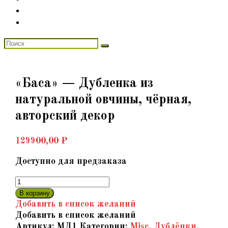
«Баса» — Дубленка из
натуральной овчины, чёрная,
авторский декор
129900,00
₽
Доступно для предзаказа
Количество
товара
В корзину
«Баса»
Добавить в список желаний
-
Добавить в список желаний
Дубленка
Артикул:
МД1
Категории:
Misc
,
Дублёнки
,