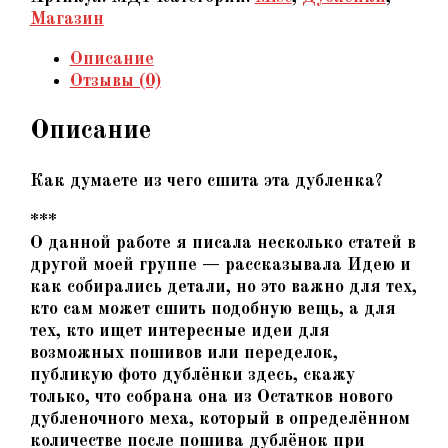
из
Магазин
натуральной
Описание
овчины,
Отзывы (0)
чёрная,
авторский
Описание
декор
Как думаете из чего сшита эта дубленка?
***
О данной работе я писала несколько статей в
другой моей группе — рассказывала Идею и
как собирались детали, но это важно для тех,
кто сам может сшить подобную вещь, а для
тех, кто ищет интересные идеи для
возможных пошивов или переделок,
публикую фото дублёнки здесь, скажу
только, что собрана она из Остатков нового
дубленочного меха, который в определённом
количестве после пошива дублёнок при