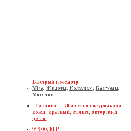
Быстрый просмотр
Misc
,
Жилеты
,
Кожаные
,
Костюмы
,
Магазин
«Грация» — Жилет из натуральной
кожи, красный, замша, авторский
декор
99900,00
₽