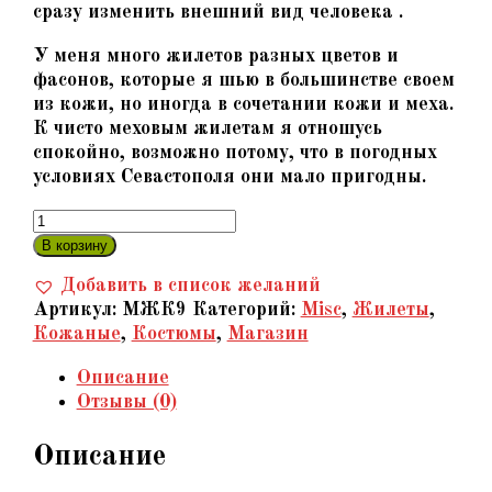
сразу изменить внешний вид человека .
У меня много жилетов разных цветов и
фасонов, которые я шью в большинстве своем
из кожи, но иногда в сочетании кожи и меха.
К чисто меховым жилетам я отношусь
спокойно, возможно потому, что в погодных
условиях Севастополя они мало пригодны.
Количество
товара
В корзину
«Феерия»
Добавить в список желаний
-
Артикул:
МЖК9
Категорий:
Misc
,
Жилеты
,
Жилет
Кожаные
,
Костюмы
,
Магазин
из
натуральной
Описание
кожи,
Отзывы (0)
черный,
авторский
Описание
декор