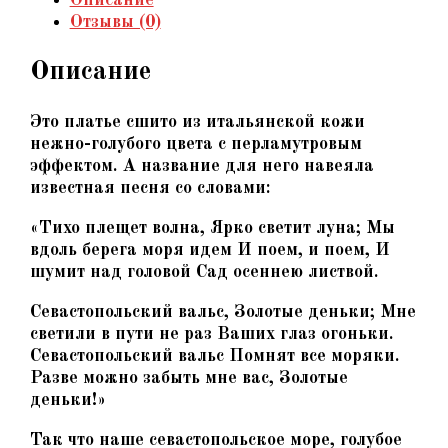
из
Отзывы (0)
натуральной
кожи,
Описание
голубой
перламутр,
с
Это платье сшито из итальянской кожи
авторским
нежно-голубого цвета с перламутровым
декором
эффектом. А название для него навеяла
известная песня со словами:
«Тихо плещет волна, Ярко светит луна; Мы
вдоль берега моря идем И поем, и поем, И
шумит над головой Сад осеннею листвой.
Севастопольский вальс, Золотые деньки; Мне
светили в пути не раз Ваших глаз огоньки.
Севастопольский вальс Помнят все моряки.
Разве можно забыть мне вас, Золотые
деньки!»
Так что наше севастопольское море, голубое