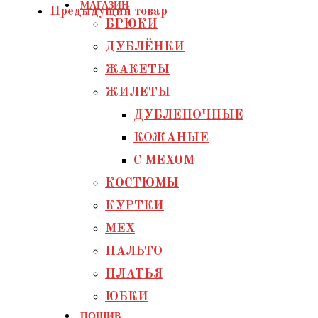
МАГАЗИН
Предыдущий товар
с
БРЮКИ
авторским
декором
ДУБЛЁНКИ
ЖАКЕТЫ
ЖИЛЕТЫ
ДУБЛЕНОЧНЫЕ
КОЖАНЫЕ
С МЕХОМ
КОСТЮМЫ
КУРТКИ
МЕХ
ПАЛЬТО
ПЛАТЬЯ
ЮБКИ
ПОШИВ