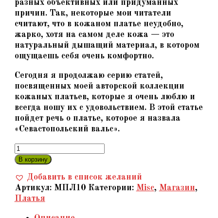
разных объективных или придуманных
причин. Так, некоторые мои читатели
считают, что в кожаном платье неудобно,
жарко, хотя на самом деле кожа — это
натуральный дышащий материал, в котором
ощущаешь себя очень комфортно.
Сегодня я продолжаю серию статей,
посвященных моей авторской коллекции
кожаных платьев, которые я очень люблю и
всегда ношу их с удовольствием. В этой статье
пойдет речь о платье, которое я назвала
«Севастопольский вальс».
Количество
товара
В корзину
«Севастопольский
Добавить в список желаний
вальс»
Артикул:
МПЛ10
Категории:
Misc
,
Магазин
,
-
Платья
Коллекционное
платье
Описание