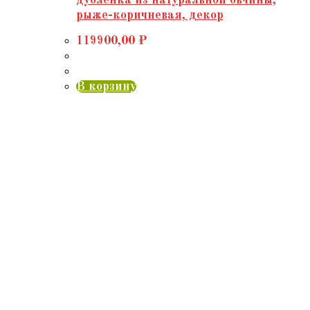
рыже-коричневая, декор
119900,00
₽
В корзину