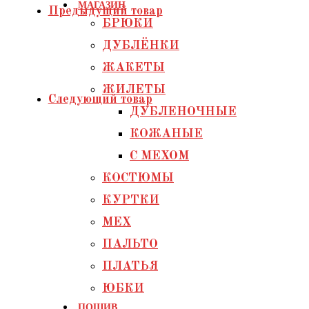
МАГАЗИН
Предыдущий товар
фриволите
БРЮКИ
ДУБЛЁНКИ
ЖАКЕТЫ
ЖИЛЕТЫ
Следующий товар
ДУБЛЕНОЧНЫЕ
КОЖАНЫЕ
С МЕХОМ
КОСТЮМЫ
КУРТКИ
МЕХ
ПАЛЬТО
ПЛАТЬЯ
ЮБКИ
ПОШИВ