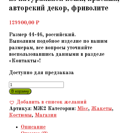
авторский декор, фриволите
129900,00
₽
Размер 44-46, российский.
Выполним подобное изделие по вашим
размерам, все вопросы уточняйте
воспользовавшись данными в разделе
«Контакты»!
Доступно для предзаказа
Количество
товара
В корзину
«Чувственный
Добавить в список желаний
шарм»
Артикул:
МЖ2
Категории:
Misc
,
Жакеты
,
-
Костюмы
,
Магазин
Жакет
из
Описание
натуральной