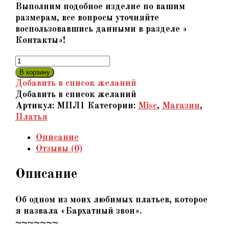
Выполним подобное изделие по вашим
размерам, все вопросы уточняйте
воспользовавшись данными в разделе »
Контакты»!
Количество
товара
В корзину
«Бархатный
Добавить в список желаний
звон»
Добавить в список желаний
-
Артикул:
МПЛ1
Категории:
Misc
,
Магазин
,
Коллекционное
Платья
платье
Описание
из
Отзывы (0)
бархата
с
Описание
кожаными
«чешуйками»
Об одном из моих любимых платьев, которое
я назвала «Бархатный звон».
~~~~~~~