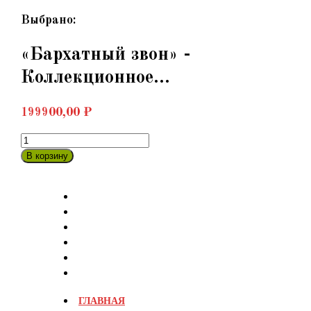
Перейти
Выбрано:
к
содержимому
«Бархатный звон» -
Коллекционное…
199900,00
₽
Количество
товара
В корзину
«Бархатный
звон»
-
Коллекционное
платье
из
бархата
с
кожаными
ГЛАВНАЯ
«чешуйками»